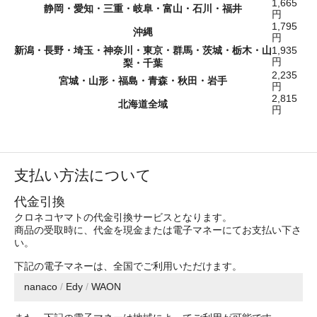
1,665
静岡・愛知・三重・岐阜・富山・石川・福井
円
1,795
沖縄
円
新潟・長野・埼玉・神奈川・東京・群馬・茨城・栃木・山
1,935
円
梨・千葉
2,235
宮城・山形・福島・青森・秋田・岩手
円
2,815
北海道全域
円
支払い方法について
代金引換
クロネコヤマトの代金引換サービスとなります。
商品の受取時に、代金を現金または電子マネーにてお支払い下さ
い。
下記の電子マネーは、全国でご利用いただけます。
nanaco
/
Edy
/
WAON